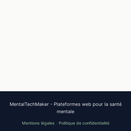
Réservez votre audit (30 min)
Ou commencez par le test de maturité (2 min)
MentalTechMaker - Plateformes web pour la santé
mentale
Mentions légales
-
Politique de confidentialité