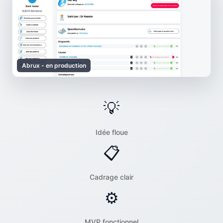
Abrux - en production
💡
Idée floue
📋
Cadrage clair
⚙️
MVP fonctionnel